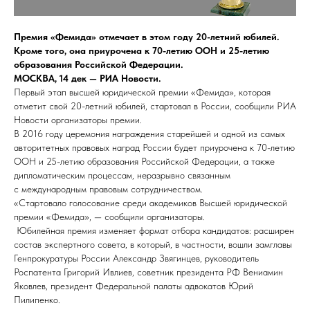
Премия «Фемида» отмечает в этом году 20-летний юбилей.
Кроме того, она приурочена к 70-летию ООН и 25-летию
образования Российской Федерации.
МОСКВА, 14 дек — РИА Новости.
Первый этап высшей юридической премии «Фемида», которая
отметит свой 20-летний юбилей, стартовал в России, сообщили РИА
Новости организаторы премии.
В 2016 году церемония награждения старейшей и одной из самых
авторитетных правовых наград России будет приурочена к 70-летию
ООН и 25-летию образования Российской Федерации, а также
дипломатическим процессам, неразрывно связанным
с международным правовым сотрудничеством.
«Стартовало голосование среди академиков Высшей юридической
премии «Фемида», — сообщили организаторы.
Юбилейная премия изменяет формат отбора кандидатов: расширен
состав экспертного совета, в который, в частности, вошли замглавы
Генпрокуратуры России Александр Звягинцев, руководитель
Роспатента Григорий Ивлиев, советник президента РФ Вениамин
Яковлев, президент Федеральной палаты адвокатов Юрий
Пилипенко.