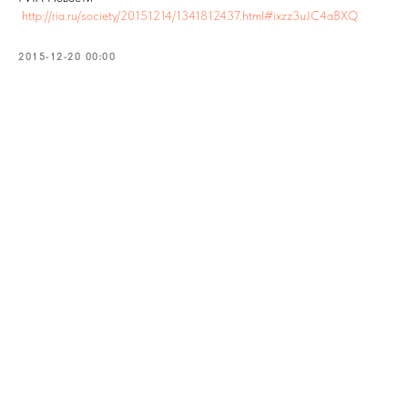
http://ria.ru/society/20151214/1341812437.html#ixzz3uJC4aBXQ
2015-12-20 00:00