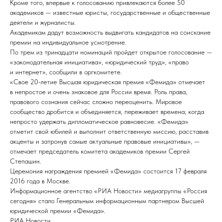
Кроме того, впервые к голосованию привлекаются более 50
академиков — известные юристы, государственные и общественные
деятели и журналисты.
Академикам дадут возможность выдвигать кандидатов на соискание
премии на индивидуальное усмотрение.
По трем из тринадцати номинаций пройдет открытое голосование —
«законодательная инициатива», «юридический труд», «право
и интернет», сообщили в оргкомитете.
«Свое 20-летие Высшая юридическая премия «Фемида» отмечает
в непростое и очень знаковое для России время. Роль права,
правового сознания сейчас сложно переоценить. Мировое
сообщество дробится и объединяется, переживает времена, когда
непросто удержать дипломатическое равновесие. «Фемида»
отметит свой юбилей и выполнит ответственную миссию, расставив
акценты и затронув самые актуальные правовые инициативы», —
отмечает председатель комитета академиков премии Сергей
Степашин.
Церемония награждения премией «Фемида» состоится 17 февраля
2016 года в Москве.
Информационное агентство «РИА Новости» медиагруппы «Россия
сегодня» стало Генеральным информационным партнером Высшей
юридической премии «Фемида».
РИА Новости