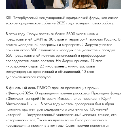
XIII Петербургский международный юридический форум, как самое
важное юридическое событие 2025 года, завершил свою работу.
В этом году Форум посетили более 5600 участников и
представителей СМИ из 80 стран и территорий, включая Россию. В
рамках молодежной программы и мероприятий Форума участие
приняли около 800 студентов и молодых специалистов и порядка
650 представителей научных организаций и профессорско-
преподавательского состава. На Форум приехали 17 глав
иностранных судов, 23 иностранных министра, главы
международных организаций и объединений, 10 глав
дипломатического корпуса.
В финальный день ПМЮФ прошла презентация премии
«Фемида-2025». О проведении премии рассказал Президент фонда
«Фемида» Григорий Петрович Ивлиев и вице-президент Юрий
Михайлович Шинин. В этом году местом проведения был выбран
памятник архитектуры федерального значения со 130-летней
историей — Государственный универсальный магазин, точнее, его
исторический зал. Также на презентации было рассказано о
нововведениях премии в этом году: Совет премии пополнится