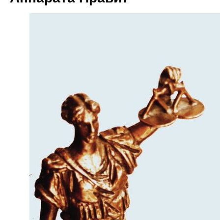
+7 (985)778-11
info@femida.r